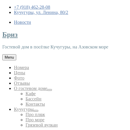
+7 (918) 462-28-08
Кучугуры, ул. Ленина, 80/2
Новости
Бриз
Гостевой дом в посёлке Кучугуры, на Азовском море
Menu
Номера
Цены
Фото
Отзывы
О гостевом доме
expand
Кафе
child
Бассейн
menu
Контакты
Кучугуры
expand
Про пляж
child
Про море
menu
Грязевой вулкан