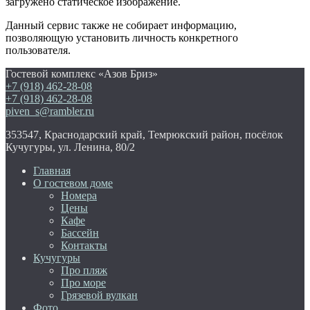
загружено статическое изображение.
Данный сервис также не собирает информацию,
позволяющую установить личность конкретного
пользователя.
Гостевой комплекс «Азов Бриз»
+7 (918) 462-28-08
+7 (918) 462-28-08
piven_s@rambler.ru
353547, Краснодарский край, Темрюкский район, посёлок
Кучугуры, ул. Ленина, 80/2
Главная
О гостевом доме
Номера
Цены
Кафе
Бассейн
Контакты
Кучугуры
Про пляж
Про море
Грязевой вулкан
Фото